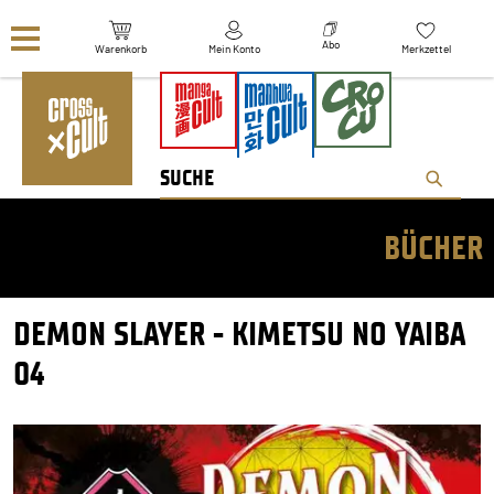
Navigation überspringen
Abo
Warenkorb
Mein Konto
Merkzettel
BÜCHER
DEMON SLAYER - KIMETSU NO YAIBA
04