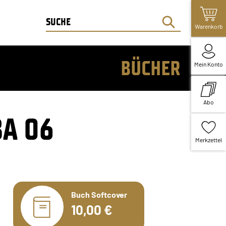
Warenkorb
BÜCHER
Mein Konto
Abo
BA 06
Merkzettel
Buch Softcover
10,00 €