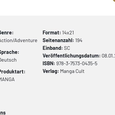
Genre:
Format:
14x21
Action/Adventure
Seitenanzahl:
194
Einband:
SC
Sprache:
Veröffentlichungsdatum:
08.01
Deutsch
ISBN:
978-3-7573-0435-5
Verlag:
Manga Cult
Produktart:
MANGA
ans