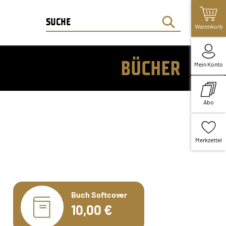
Warenkorb
BÜCHER
Mein Konto
Abo
Merkzettel
Buch Softcover
10,00 €