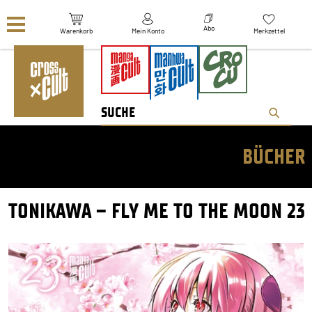
Navigation überspringen
Abo
Warenkorb
Mein Konto
Merkzettel
BÜCHER
TONIKAWA – FLY ME TO THE MOON 23