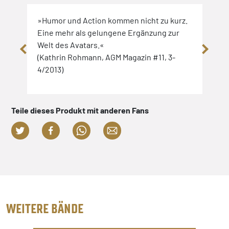
unkte
»Humor und Action kommen nicht zu kurz.
»Wäh
Eine mehr als gelungene Ergänzung zur
erre
nt
Welt des Avatars.«
Band
(Kathrin Rohmann, AGM Magazin #11, 3-
und 
e)
4/2013)
(And
Teile dieses Produkt mit anderen Fans
WEITERE BÄNDE