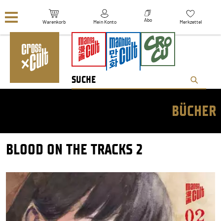
Navigation überspringen
Abo
Warenkorb
Mein Konto
Merkzettel
BÜCHER
BLOOD ON THE TRACKS 2