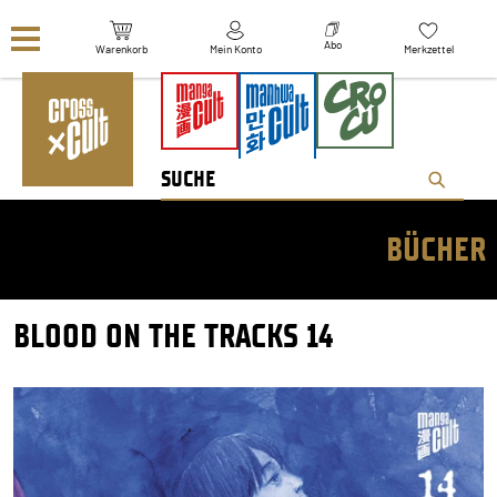
Navigation überspringen
Abo
Warenkorb
Mein Konto
Merkzettel
BÜCHER
BLOOD ON THE TRACKS 14