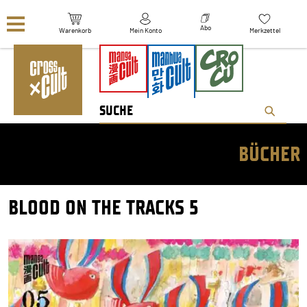
Navigation überspringen
Abo
Warenkorb
Mein Konto
Merkzettel
BÜCHER
BLOOD ON THE TRACKS 5