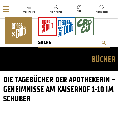
Navigation überspringen
Abo
Warenkorb
Mein Konto
Merkzettel
BÜCHER
DIE TAGEBÜCHER DER APOTHEKERIN –
GEHEIMNISSE AM KAISERHOF 1-10 IM
SCHUBER