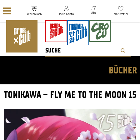
Navigation überspringen
Abo
Warenkorb
Mein Konto
Merkzettel
BÜCHER
TONIKAWA – FLY ME TO THE MOON 15