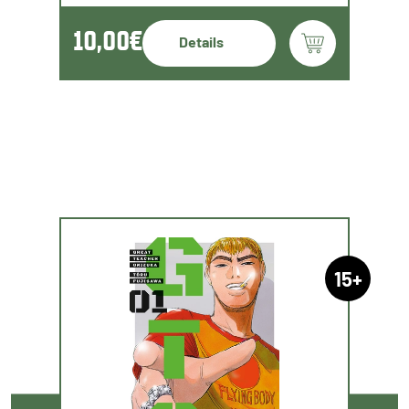
10,00€
Details
15+