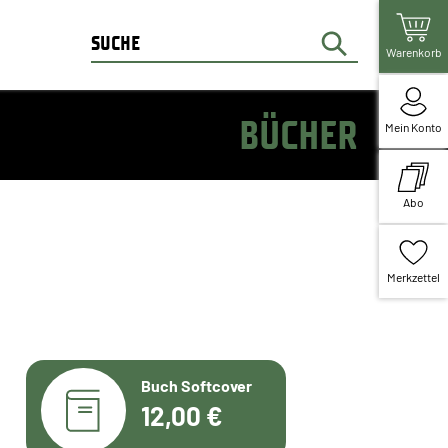
Warenkorb
BÜCHER
Mein Konto
Abo
Merkzettel
Buch Softcover
12,00 €