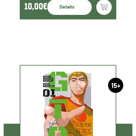
10,00€
Details
15+