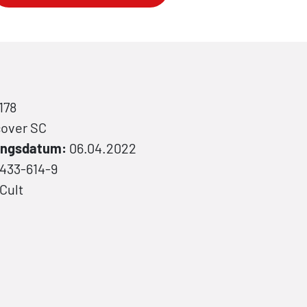
178
cover
SC
hungsdatum:
06.04.2022
433-614-9
Cult