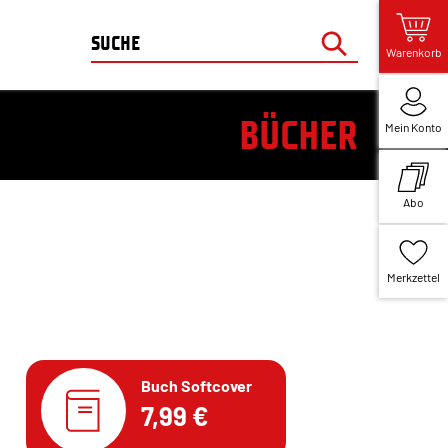
Warenkorb
BÜCHER
Mein Konto
Abo
Merkzettel
Buch Softcover
7,99 €