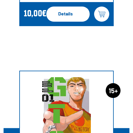
10,00€
Details
15+