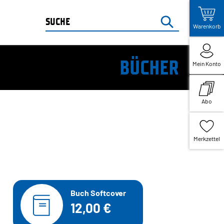
Warenkorb
BÜCHER
Mein Konto
Abo
Merkzettel
Buch Softcover
12,00 €