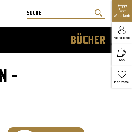
Warenkorb
BÜCHER
Mein Konto
Abo
N -
Merkzettel