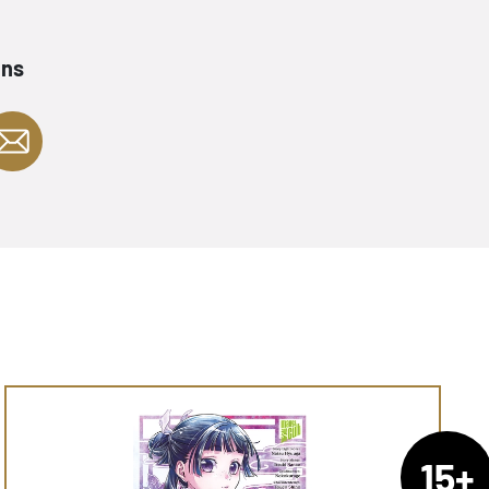
ans
15+